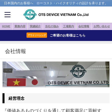
日本国内のお客様へ ローコスト・ハイクオリティの設計を承ります。
HOME
業務内容
実績紹介
当社の強み
工場案内
会社情報
お問い合わせ
ご希望のお客様はこちら
アウトソーシング
会社情報
経営理念
『価値あるものづくりを通して顧客満足に貢献す