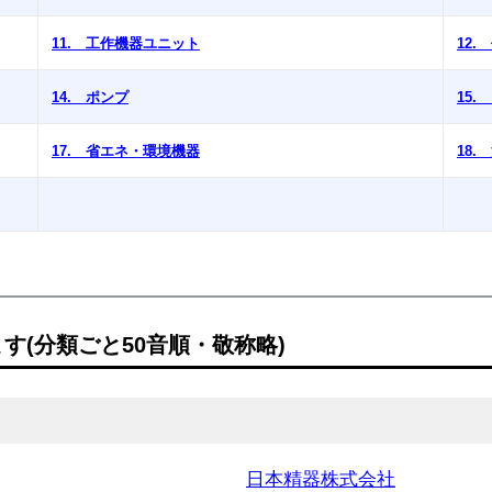
11. 工作機器ユニット
12
14. ポンプ
15
17. 省エネ・環境機器
18
(分類ごと50音順・敬称略)
日本精器株式会社