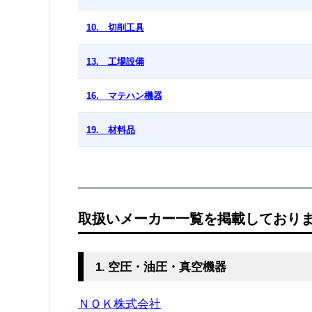
10. 切削工具
13. 工場設備
16. マテハン機器
19. 材料品
取扱いメーカー一覧を掲載しております
1. 空圧・油圧・真空機器
ＮＯＫ株式会社