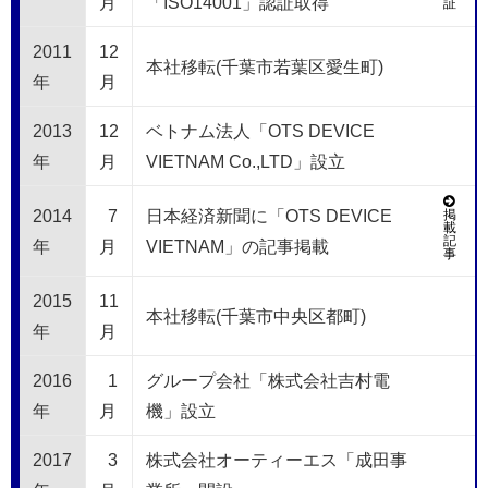
月
「ISO14001」認証取得
証
2011
12
本社移転(千葉市若葉区愛生町)
年
月
2013
12
ベトナム法人「OTS DEVICE
年
月
VIETNAM Co.,LTD」設立
2014
7
日本経済新聞に「OTS DEVICE
掲
載
記
年
月
VIETNAM」の記事掲載
事
2015
11
本社移転(千葉市中央区都町)
年
月
2016
1
グループ会社「株式会社吉村電
年
月
機」設立
2017
3
株式会社オーティーエス「成田事