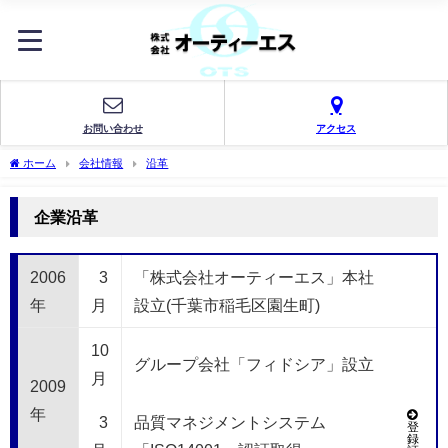
お問い合わせ
アクセス
ホーム
会社情報
沿革
企業沿革
2006
3
「株式会社オーティーエス」本社
年
月
設立(千葉市稲毛区園生町)
10
グループ会社「フィドシア」設立
月
2009
年
3
品質マネジメントシステム
登
録