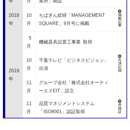
年
月
業所」開設
2018
10
ちばぎん総研「MANAGEMENT
掲
載
記
年
月
SQUARE」9月号に掲載
事
5
機械器具設置工事業 取得
月
10
千葉テレビ「ビジネスビジョン」
出
演
記
月
出演
2019
録
年
11
グループ会社「株式会社オーティ
月
ーエスEIT」設立
11
品質マネジメントシステム
登
録
月
「ISO9001」認証取得
証