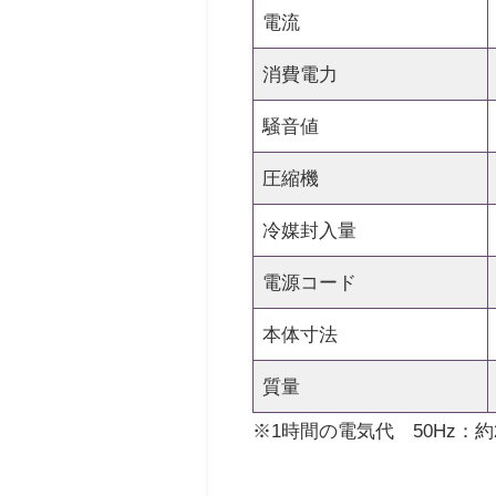
電流
消費電力
騒音値
圧縮機
冷媒封入量
電源コード
本体寸法
質量
※1時間の電気代 50Hz：約28