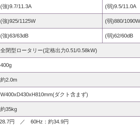
(強)9.7/11.3A
(弱)9.5/11.0A
(強)925/1125W
(弱)880/1090
(強)63/63dB
(弱)62/60dB
全閉型ロータリー(定格出力0.51/0.58kW)
400g
約2.0m
W400xD430xH810mm(ダクト含まず)
約35kg
.7円 ／ 60Hz：約34.9円