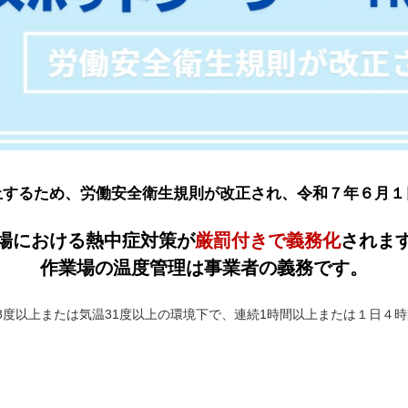
止するため、労働安全衛生規則が改正され、令和７年６月１
場における熱中症対策が
厳罰付きで義務化
されま
作業場の温度管理は事業者の義務です。
28度以上または気温31度以上の環境下で、連続1時間以上または１日４