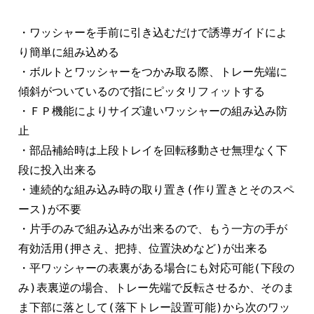
・ワッシャーを手前に引き込むだけで誘導ガイドによ
り簡単に組み込める

・ボルトとワッシャーをつかみ取る際、トレー先端に
傾斜がついているので指にピッタリフィットする

・ＦＰ機能によりサイズ違いワッシャーの組み込み防
止

・部品補給時は上段トレイを回転移動させ無理なく下
段に投入出来る

・連続的な組み込み時の取り置き(作り置きとそのスペ
ース)が不要

・片手のみで組み込みが出来るので、もう一方の手が
有効活用(押さえ、把持、位置決めなど)が出来る

・平ワッシャーの表裏がある場合にも対応可能(下段の
み)表裏逆の場合、トレー先端で反転させるか、そのま
ま下部に落として(落下トレー設置可能)から次のワッ