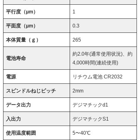
平行度（µm）
1
平面度（µm）
0.3
本体質量（ｇ）
265
約2.0年(通常使用状況)、約
電池寿命
4,000時間(連続使用)
電源
リチウム電池 CR2032
スピンドルねじピッチ
2mm
データ出力
デジマチックd1
入出力
デジマチックS1
使用温度範囲
5〜40℃